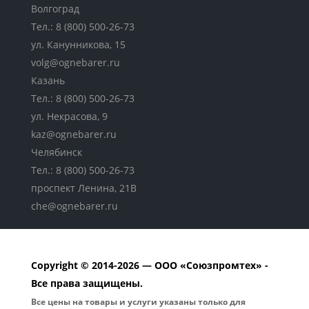
Волгоград
Тел.:
8 (800) 500-26-73
ул. Канунникова, 15
volg@ognebarer.ru
Казань
Тел.:
8 (800) 500-26-73
ул. Некрасова, 9
kaz@ognebarer.ru
Челябинск
Тел.:
8 (800) 500-26-73
проспект Ленина, 21В
che@ognebarer.ru
Copyright © 2014-2026 — ООО «Союзпромтех» -
Все права защищены.
Все цены на товары и услуги указаны только для