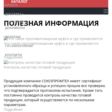
КАТАЛОГ
ОПЛАТА
ДОСТАВКА
ПОЛЕЗНАЯ ИНФОРМАЦИЯ
ПО РОССИИ
ДОКУМЕНТЫ
ДИЛЕРАМ
Что такое противопожарная муфта и где применяется
ГОСЗАКАЗЧИКАМ
КОНТАКТЫ
Подробнее
Контроль качества готовой продукции
Продукция компании СОЮЗПРОМТЕХ имеет сертификат
установленного образца и успешно прошла все проверки,
что подтверждается протоколом испытания. Кроме того,
постоянно проводится контроль качества готовой
продукции, который осуществляется по нескольким
параметрам.
Подробнее