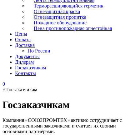
Лента термоуплотнительная
Терморасширяющийся герметик
Огнезащитная краска
Огнезащитная пропитка
Пожарное оборудование
Пена противопожарная огнестойкая
Цены
Оплата
Доставка
По России
Документы
Дилерам
Госзаказчикам
Контакты
0
»
Госзаказчикам
Госзаказчикам
Компания «
СОЮЗПРОМТЕХ
» активно сотрудничает с
государственными заказчиками и считает их своими
основными партнёрами.