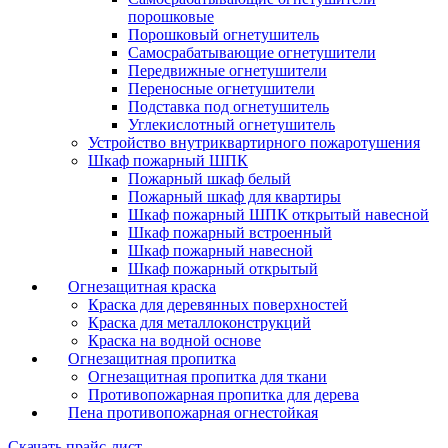
порошковые
Порошковый огнетушитель
Самосрабатывающие огнетушители
Передвижные огнетушители
Переносные огнетушители
Подставка под огнетушитель
Углекислотный огнетушитель
Устройство внутриквартирного пожаротушения
Шкаф пожарный ШПК
Пожарный шкаф белый
Пожарный шкаф для квартиры
Шкаф пожарный ШПК открытый навесной
Шкаф пожарный встроенный
Шкаф пожарный навесной
Шкаф пожарный открытый
Огнезащитная краска
Краска для деревянных поверхностей
Краска для металлоконструкций
Краска на водной основе
Огнезащитная пропитка
Огнезащитная пропитка для ткани
Противопожарная пропитка для дерева
Пена противопожарная огнестойкая
Скачать прайс-лист