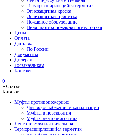
Лента термоуплотнительная
Терморасширяющийся герметик
Огнезащитная краска
Огнезащитная пропитка
Пожарное оборудование
Пена противопожарная огнестойкая
Цены
Оплата
Доставка
По России
Документы
Дилерам
Госзаказчикам
Контакты
0
»
Статьи
Каталог
Муфты противопожарные
Для водоснабжения и канализации
Муфты в перекрытия
Муфты ленточного типа
Лента термоуплотнительная
Терморасширяющийся герметик
для кабельных проходок