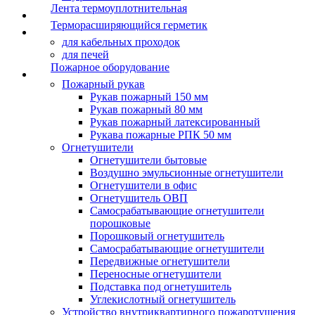
Лента термоуплотнительная
Терморасширяющийся герметик
для кабельных проходок
для печей
Пожарное оборудование
Пожарный рукав
Рукав пожарный 150 мм
Рукав пожарный 80 мм
Рукав пожарный латексированный
Рукава пожарные РПК 50 мм
Огнетушители
Огнетушители бытовые
Воздушно эмульсионные огнетушители
Огнетушители в офис
Огнетушитель ОВП
Самосрабатывающие огнетушители
порошковые
Порошковый огнетушитель
Самосрабатывающие огнетушители
Передвижные огнетушители
Переносные огнетушители
Подставка под огнетушитель
Углекислотный огнетушитель
Устройство внутриквартирного пожаротушения