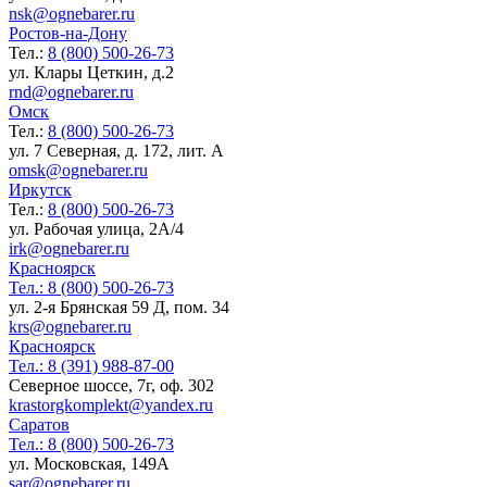
nsk@ognebarer.ru
Ростов-на-Дону
Тел.:
8 (800) 500-26-73
ул. Клары Цеткин, д.2
rnd@ognebarer.ru
Омск
Тел.:
8 (800) 500-26-73
ул. 7 Северная, д. 172, лит. А
omsk@ognebarer.ru
Иркутск
Тел.:
8 (800) 500-26-73
ул. Рабочая улица, 2А/4
irk@ognebarer.ru
Красноярск
Тел.:
8 (800) 500-26-73
ул. 2-я Брянская 59 Д, пом. 34
krs@ognebarer.ru
Красноярск
Тел.:
8 (391) 988-87-00
Северное шоссе, 7г, оф. 302
krastorgkomplekt@yandex.ru
Саратов
Тел.:
8 (800) 500-26-73
ул. Московская, 149А
sar@ognebarer.ru