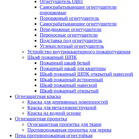
Огнетушитель ОВП
Самосрабатывающие огнетушители
порошковые
Порошковый огнетушитель
Самосрабатывающие огнетушители
Передвижные огнетушители
Переносные огнетушители
Подставка под огнетушитель
Углекислотный огнетушитель
Устройство внутриквартирного пожаротушения
Шкаф пожарный ШПК
Пожарный шкаф белый
Пожарный шкаф для квартиры
Шкаф пожарный ШПК открытый навесной
Шкаф пожарный встроенный
Шкаф пожарный навесной
Шкаф пожарный открытый
Огнезащитная краска
Краска для деревянных поверхностей
Краска для металлоконструкций
Краска на водной основе
Огнезащитная пропитка
Огнезащитная пропитка для ткани
Противопожарная пропитка для дерева
Пена противопожарная огнестойкая