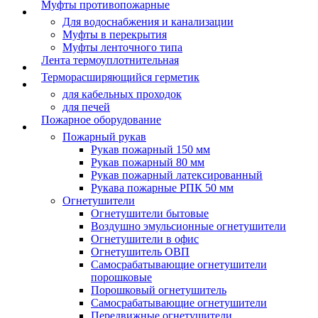
Муфты противопожарные
Для водоснабжения и канализации
Муфты в перекрытия
Муфты ленточного типа
Лента термоуплотнительная
Терморасширяющийся герметик
для кабельных проходок
для печей
Пожарное оборудование
Пожарный рукав
Рукав пожарный 150 мм
Рукав пожарный 80 мм
Рукав пожарный латексированный
Рукава пожарные РПК 50 мм
Огнетушители
Огнетушители бытовые
Воздушно эмульсионные огнетушители
Огнетушители в офис
Огнетушитель ОВП
Самосрабатывающие огнетушители
порошковые
Порошковый огнетушитель
Самосрабатывающие огнетушители
Передвижные огнетушители