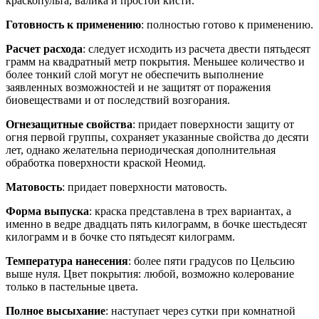
краскопульта, валика и простой кисти.
Готовность к применению
: полностью готово к применению.
Расчет расхода
: следует исходить из расчета двести пятьдесят
грамм на квадратный метр покрытия. Меньшее количество и
более тонкий слой могут не обеспечить выполнение
заявленных возможностей и не защитят от поражения
биовеществами и от последствий возгорания.
Огнезащитные свойства
: придает поверхности защиту от
огня первой группы, сохраняет указанные свойства до десяти
лет, однако желательна периодическая дополнительная
обработка поверхности краской Неомид.
Матовость
: придает поверхности матовость.
Форма выпуска
: краска представлена в трех вариантах, а
именно в ведре двадцать пять килограмм, в бочке шестьдесят
килограмм и в бочке сто пятьдесят килограмм.
Температура нанесения
: более пяти градусов по Цельсию
выше нуля. Цвет покрытия: любой, возможно колерование
только в пастельные цвета.
Полное высыхание
: наступает через сутки при комнатной