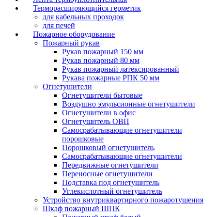
Терморасширяющийся герметик
для кабельных проходок
для печей
Пожарное оборудование
Пожарный рукав
Рукав пожарный 150 мм
Рукав пожарный 80 мм
Рукав пожарный латексированный
Рукава пожарные РПК 50 мм
Огнетушители
Огнетушители бытовые
Воздушно эмульсионные огнетушители
Огнетушители в офис
Огнетушитель ОВП
Самосрабатывающие огнетушители
порошковые
Порошковый огнетушитель
Самосрабатывающие огнетушители
Передвижные огнетушители
Переносные огнетушители
Подставка под огнетушитель
Углекислотный огнетушитель
Устройство внутриквартирного пожаротушения
Шкаф пожарный ШПК