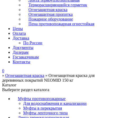
Лента термоуплотнительная
Терморасширяющийся герметик
Огнезащитная краска
Огнезащитная пропитка
Пожарное оборудование
Пена противопожарная огнестойкая
Цены
Оплата
Доставка
По России
Документы
Дилерам
Госзаказчикам
Контакты
0
»
Огнезащитная краска
»
Огнезащитная краска для
деревянных покрытий NEOMID 150 кг
Каталог
Выберите раздел каталога
Муфты противопожарные
Для водоснабжения и канализации
Муфты в перекрытия
Муфты ленточного типа
Лента термоуплотнительная