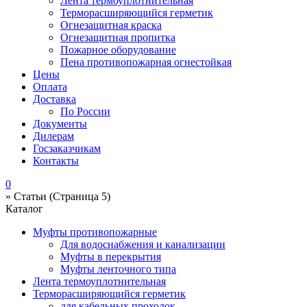
Лента термоуплотнительная
Терморасширяющийся герметик
Огнезащитная краска
Огнезащитная пропитка
Пожарное оборудование
Пена противопожарная огнестойкая
Цены
Оплата
Доставка
По России
Документы
Дилерам
Госзаказчикам
Контакты
0
»
Статьи
(Страница 5)
Каталог
Муфты противопожарные
Для водоснабжения и канализации
Муфты в перекрытия
Муфты ленточного типа
Лента термоуплотнительная
Терморасширяющийся герметик
для кабельных проходок