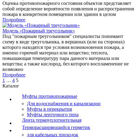
Оценка противопожарного состояния объектов представляет
собой определение вероятности появления и распространения
пожара в конкретном помещении или здании в целом
Подробнее
Модель «Пожарный треугольник»
Под "пожарным треугольником" специалисты понимают
схему в виде треугольника, в вершинах (или на сторонах)
которого находятся три условия возникновения пожара, а
именно горючий материал или вещество; теплота,
повышающая температуру пара данного материала или
вещества; а также кислород, без которого воспламенение не
возможно
Подробнее
1
…
4
5
Каталог
Муфты противопожарные
Для водоснабжения и канализации
Муфты в перекрытия
Муфты ленточного типа
Лента термоуплотнительная
Терморасширяющийся герметик
для кабельных проходок