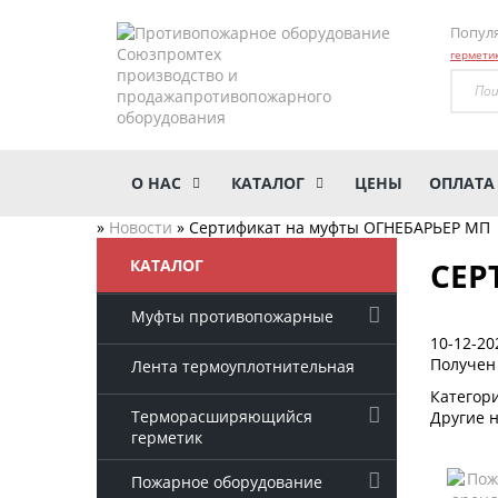
Попул
герметик
производство и
продажа
противопожарного
оборудования
О НАС
КАТАЛОГ
ЦЕНЫ
ОПЛАТА
»
Новости
»
Сертификат на муфты ОГНЕБАРЬЕР МП
КАТАЛОГ
СЕР
Муфты противопожарные
10-12-20
Получен
Лента термоуплотнительная
Категор
Терморасширяющийся
Другие 
герметик
Пожарное оборудование