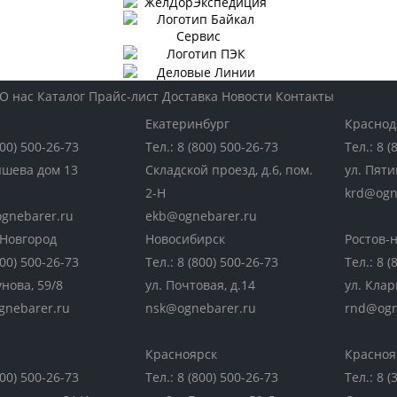
О нас
Каталог
Прайс-лист
Доставка
Новости
Контакты
Екатеринбург
Краснод
800) 500-26-73
Тел.:
8 (800) 500-26-73
Тел.:
8 (
ышева дом 13
Складской проезд, д.6, пом.
ул. Пяти
2-Н
krd@ogn
gnebarer.ru
ekb@ognebarer.ru
Новгород
Новосибирск
Ростов-
800) 500-26-73
Тел.:
8 (800) 500-26-73
Тел.:
8 (
унова, 59/8
ул. Почтовая, д.14
ул. Клар
gnebarer.ru
nsk@ognebarer.ru
rnd@ogn
Красноярск
Красноя
800) 500-26-73
Тел.:
8 (800) 500-26-73
Тел.:
8 (