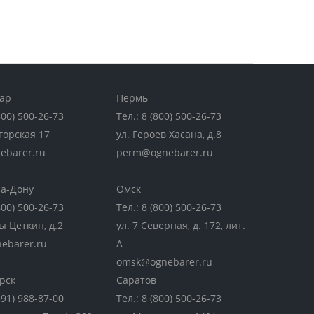
ар
Пермь
800) 500-26-73
Тел.:
8 (800) 500-26-73
горская 17
ул. Героев Хасана, д.8
ebarer.ru
perm@ognebarer.ru
на-Дону
Омск
800) 500-26-73
Тел.:
8 (800) 500-26-73
ы Цеткин, д.2
ул. 7 Северная, д. 172, лит.
ebarer.ru
А
omsk@ognebarer.ru
рск
Саратов
391) 988-87-00
Тел.:
8 (800) 500-26-73