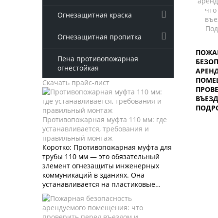
Огнезащитная краска
Огнезащитная пропитка
ПОЖА
Пена противопожарная
БЕЗО
огнестойкая
АРЕН
ПОМЕ
Скачать прайс-лист
ПРОВЕ
ВЪЕЗ
ПОДР
Противопожарная муфта 110 мм: где
устанавливается, требования и
правильный монтаж
Коротко: Противопожарная муфта для
трубы 110 мм — это обязательный
элемент огнезащиты инженерных
коммуникаций в зданиях. Она
устанавливается на пластиковые…