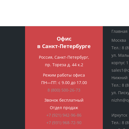
Главная
Офис
Москва
в Санкт-Петербурге
Тел.:
8 (
ул. Мал
Россия, Санкт-Петербург,
корпус 1
пр. Тореза д. 44 к.2
sales1@o
Режим работы офиса
Нижний 
ПН—ПТ: с 9.00 до 17.00
Тел.:
8 (
8 (800)
500-26-73
ул. Писк
Звонок бесплатный
nizhn@o
Отдел продаж
+7 (921) 942-96-86
Иркутск
+7 (931) 968-72-90
Тел.:
8 (