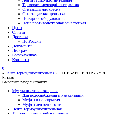
Лента термоуплотнительная
Терморасширяющийся герметик
Огнезащитная краска
Огнезащитная пропитка
Пожарное оборудование
Пена противопожарная огнестойкая
Цены
Оплата
Доставка
По России
Документы
Дилерам
Госзаказчикам
Контакты
0
»
Лента термоуплотнительная
»
ОГНЕБАРЬЕР ЛТРУ 2*18
Каталог
Выберите раздел каталога
Муфты противопожарные
Для водоснабжения и канализации
Муфты в перекрытия
Муфты ленточного типа
Лента термоуплотнительная
Терморасширяющийся герметик