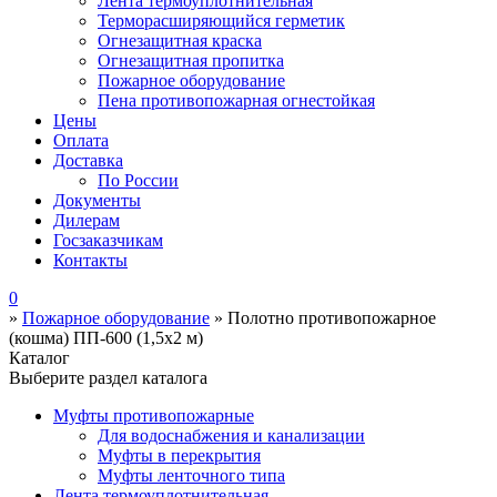
Лента термоуплотнительная
Терморасширяющийся герметик
Огнезащитная краска
Огнезащитная пропитка
Пожарное оборудование
Пена противопожарная огнестойкая
Цены
Оплата
Доставка
По России
Документы
Дилерам
Госзаказчикам
Контакты
0
»
Пожарное оборудование
»
Полотно противопожарное
(кошма) ПП-600 (1,5х2 м)
Каталог
Выберите раздел каталога
Муфты противопожарные
Для водоснабжения и канализации
Муфты в перекрытия
Муфты ленточного типа
Лента термоуплотнительная