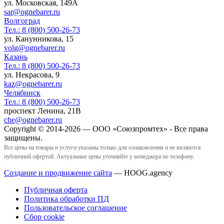
ул. Московская, 149А
sar@ognebarer.ru
Волгоград
Тел.:
8 (800) 500-26-73
ул. Канунникова, 15
volg@ognebarer.ru
Казань
Тел.:
8 (800) 500-26-73
ул. Некрасова, 9
kaz@ognebarer.ru
Челябинск
Тел.:
8 (800) 500-26-73
проспект Ленина, 21В
che@ognebarer.ru
Copyright © 2014-2026 — ООО «Союзпромтех» - Все права
защищены.
Все цены на товары и услуги указаны только для ознакомления и не являются
публичной офертой. Актуальные цены уточняйте у менеджера по телефону.
Создание и продвижение сайта
— HOOG.agency
Публичная оферта
Политика обработки ПД
Пользовательское соглашение
Сбор cookie