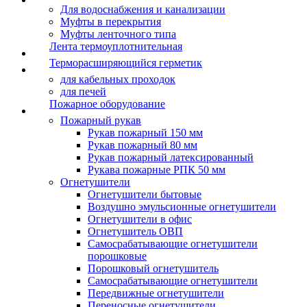
Для водоснабжения и канализации
Муфты в перекрытия
Муфты ленточного типа
Лента термоуплотнительная
Терморасширяющийся герметик
для кабельных проходок
для печей
Пожарное оборудование
Пожарный рукав
Рукав пожарный 150 мм
Рукав пожарный 80 мм
Рукав пожарный латексированный
Рукава пожарные РПК 50 мм
Огнетушители
Огнетушители бытовые
Воздушно эмульсионные огнетушители
Огнетушители в офис
Огнетушитель ОВП
Самосрабатывающие огнетушители
порошковые
Порошковый огнетушитель
Самосрабатывающие огнетушители
Передвижные огнетушители
Переносные огнетушители