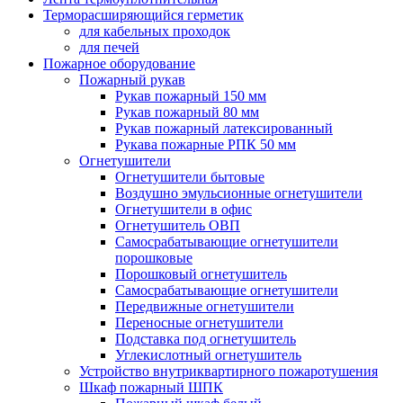
Терморасширяющийся герметик
для кабельных проходок
для печей
Пожарное оборудование
Пожарный рукав
Рукав пожарный 150 мм
Рукав пожарный 80 мм
Рукав пожарный латексированный
Рукава пожарные РПК 50 мм
Огнетушители
Огнетушители бытовые
Воздушно эмульсионные огнетушители
Огнетушители в офис
Огнетушитель ОВП
Самосрабатывающие огнетушители
порошковые
Порошковый огнетушитель
Самосрабатывающие огнетушители
Передвижные огнетушители
Переносные огнетушители
Подставка под огнетушитель
Углекислотный огнетушитель
Устройство внутриквартирного пожаротушения
Шкаф пожарный ШПК