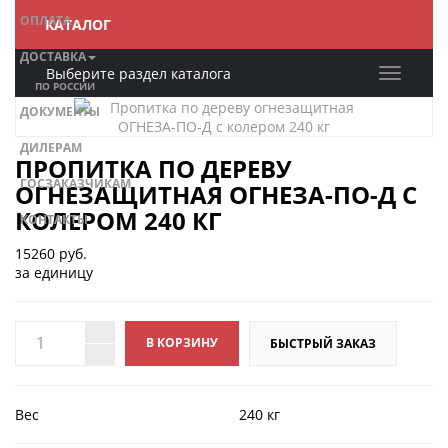
ОПЛАТА
КАТАЛОГ
ДОСТАВКА
Выберите раздел каталога
ПО РОССИИ
ДОКУМЕНТЫ
ДИЛЕРАМ
ПРОПИТКА ПО ДЕРЕВУ
ГОСЗАКАЗЧИКАМ
ОГНЕЗАЩИТНАЯ ОГНЕЗА-ПО-Д С
КОЛЕРОМ 240 КГ
КОНТАКТЫ
15260
руб.
за единицу
В КОРЗИНУ
БЫСТРЫЙ ЗАКАЗ
Вес
240 кг