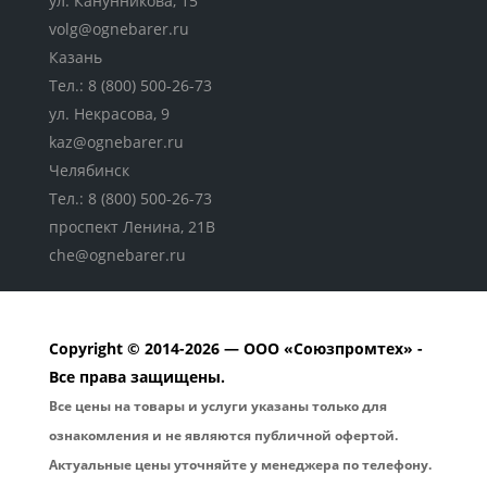
ул. Канунникова, 15
volg@ognebarer.ru
Казань
Тел.:
8 (800) 500-26-73
ул. Некрасова, 9
kaz@ognebarer.ru
Челябинск
Тел.:
8 (800) 500-26-73
проспект Ленина, 21В
che@ognebarer.ru
Copyright © 2014-2026 — ООО «Союзпромтех» -
Все права защищены.
Все цены на товары и услуги указаны только для
ознакомления и не являются публичной офертой.
Актуальные цены уточняйте у менеджера по телефону.