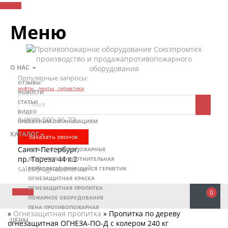
Меню
производство и продажа
противопожарного
О НАС
оборудования
Популярные запросы:
ОТЗЫВЫ
муфты ,
ленты ,
герметики
НОВОСТИ
СТАТЬИ
ВИДЕО
8 (800)
500-26-73
ПРОЕКТНЫМ ОРГАНИЗАЦИЯМ
КАТАЛОГ
Заказать звонок
Санкт-Петербург,
МУФТЫ ПРОТИВОПОЖАРНЫЕ
пр. Тореза 44 к.2
ЛЕНТА ТЕРМОУПЛОТНИТЕЛЬНАЯ
sales@ognebarer.ru
ТЕРМОРАСШИРЯЮЩИЙСЯ ГЕРМЕТИК
ОГНЕЗАЩИТНАЯ КРАСКА
ОГНЕЗАЩИТНАЯ ПРОПИТКА
0
ПОЖАРНОЕ ОБОРУДОВАНИЕ
ПЕНА ПРОТИВОПОЖАРНАЯ
»
Огнезащитная пропитка
»
Пропитка по дереву
ЦЕНЫ
огнезащитная ОГНЕЗА-ПО-Д с колером 240 кг