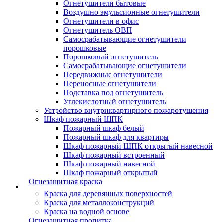
Огнетушители бытовые
Воздушно эмульсионные огнетушители
Огнетушители в офис
Огнетушитель ОВП
Самосрабатывающие огнетушители
порошковые
Порошковый огнетушитель
Самосрабатывающие огнетушители
Передвижные огнетушители
Переносные огнетушители
Подставка под огнетушитель
Углекислотный огнетушитель
Устройство внутриквартирного пожаротушения
Шкаф пожарный ШПК
Пожарный шкаф белый
Пожарный шкаф для квартиры
Шкаф пожарный ШПК открытый навесной
Шкаф пожарный встроенный
Шкаф пожарный навесной
Шкаф пожарный открытый
Огнезащитная краска
Краска для деревянных поверхностей
Краска для металлоконструкций
Краска на водной основе
Огнезащитная пропитка