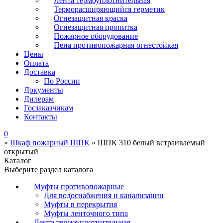
Лента термоуплотнительная
Терморасширяющийся герметик
Огнезащитная краска
Огнезащитная пропитка
Пожарное оборудование
Пена противопожарная огнестойкая
Цены
Оплата
Доставка
По России
Документы
Дилерам
Госзаказчикам
Контакты
0
»
Шкаф пожарный ШПК
»
ШПК 310 белый встраиваемый
открытый
Каталог
Выберите раздел каталога
Муфты противопожарные
Для водоснабжения и канализации
Муфты в перекрытия
Муфты ленточного типа
Лента термоуплотнительная