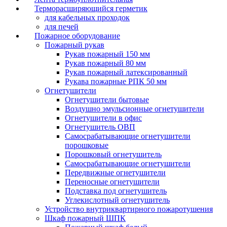
Терморасширяющийся герметик
для кабельных проходок
для печей
Пожарное оборудование
Пожарный рукав
Рукав пожарный 150 мм
Рукав пожарный 80 мм
Рукав пожарный латексированный
Рукава пожарные РПК 50 мм
Огнетушители
Огнетушители бытовые
Воздушно эмульсионные огнетушители
Огнетушители в офис
Огнетушитель ОВП
Самосрабатывающие огнетушители
порошковые
Порошковый огнетушитель
Самосрабатывающие огнетушители
Передвижные огнетушители
Переносные огнетушители
Подставка под огнетушитель
Углекислотный огнетушитель
Устройство внутриквартирного пожаротушения
Шкаф пожарный ШПК